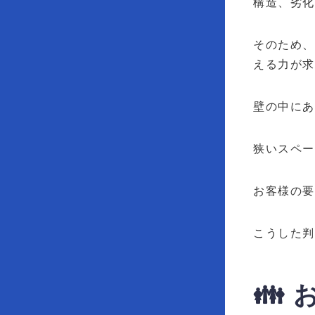
構造、劣化
そのため
える力が
壁の中に
狭いスペー
お客様の
こうした
👪