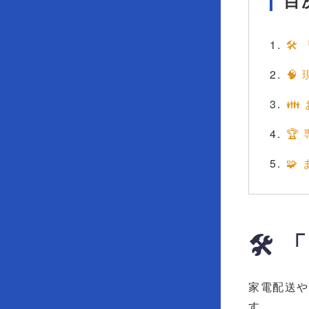
目
🛠
🧠
👪
🏆
🧩
🛠
家電配送や
す。