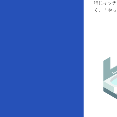
特にキッ
く、「や