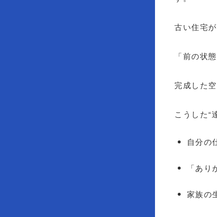
古い住宅
「前の状
完成した
こうした“
自分の
「あり
家族の